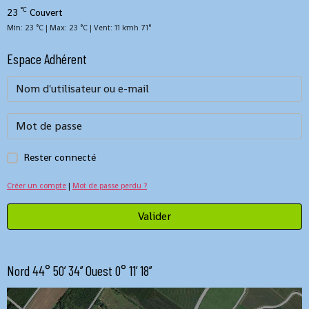
°C
23
Couvert
Min: 23 °C | Max: 23 °C | Vent: 11 kmh 71°
Espace Adhérent
Rester connecté
Créer un compte
|
Mot de passe perdu ?
Valider
Nord 44° 50’ 34’’ Ouest 0° 11’ 18’’